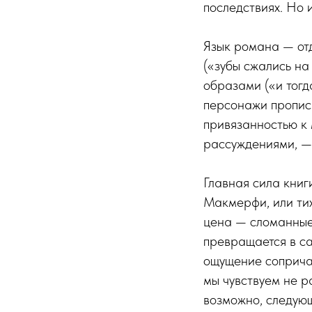
последствиях. Но 
Язык романа — от
(«зубы сжались на
образами («и тогд
персонажи пропис
привязанностью к 
рассуждениями, — 
Главная сила книг
Макмерфи, или ти
цена — сломанные 
превращается в са
ощущение сопричас
мы чувствуем не р
возможно, следую