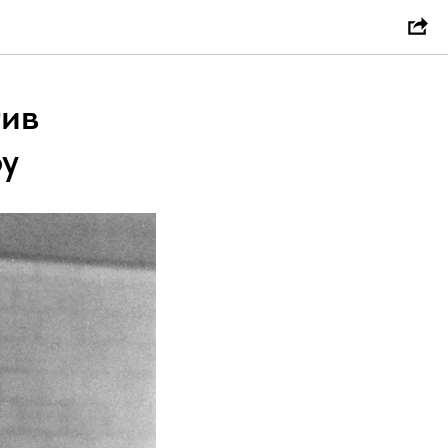
тив
ру