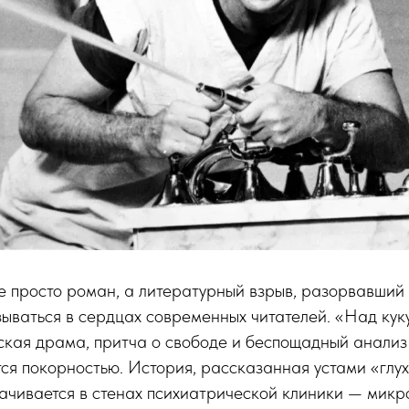
е просто роман, а литературный взрыв, разорвавший
ываться в сердцах современных читателей. «Над ку
ская драма, притча о свободе и беспощадный анализ
ся покорностью. История, рассказанная устами «глу
чивается в стенах психиатрической клиники — микро