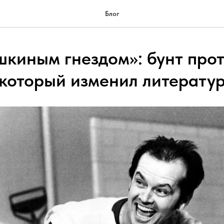
Блог
шкиным гнездом»: бунт про
 который изменил литерату