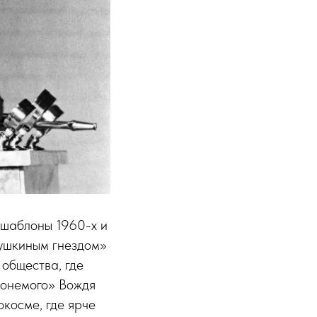
 шаблоны 1960-х и
кушкиным гнездом»
 общества, где
хонемого» Вождя
косме, где ярче