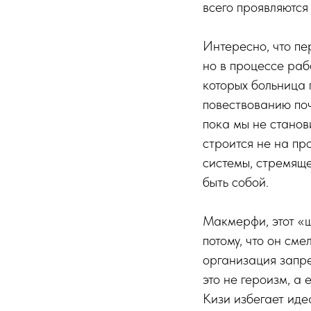
всего проявляются
Интересно, что п
но в процессе раб
которых больница 
повествованию поч
пока мы не станов
строится не на пр
системы, стремяще
быть собой.
Макмерфи, этот «ш
потому, что он см
организация запр
это не героизм, а
Кизи избегает идеа