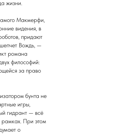
да жизни.
 самого Макмерфи,
онние видения, в
роботов, придают
 шепчет Вождь, —
икт романа
двух философий:
яющейся за право
изатором бунта не
артные игры,
ый гидрант — всё
в рамках. При этом
думает о