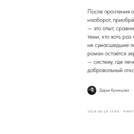
После прочтения о
наоборот, приобрё
— это опыт, сравн
теми, кто хоть ра
не сумасшедшие ли
роман остаётся зе
— систему, где ле
добровольный отка
Дарья Кузнецова
2024-06-26 13:00
КНИ