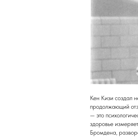
Кен Кизи создал н
продолжающий отз
— это психологиче
здоровье измеряет
Бромдена, развора