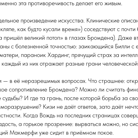
именно эта противоречивость делает его живым.
дельное произведение искусства. Клинические описа
 кляпе, как будто кусали время») соседствуют с почт
а пришёл великий потоп» в глазах Бромдена). Даже 
аны с болезненной точностью: заикающийся Билли с 
матери, параноик Хардинг, прячущий страх за интел
каждый из них отражает разные грани человеческой
и — в её неразрешимых вопросах. Что страшнее: откры
хое сопротивление Бромдена? Можно ли считать фина
судьбы? И где та грань, после которой борьба за св
моразрушение? Кизи не даёт ответов, зато даёт нечт
тности. Когда Вождь на последних страницах соверш
адость, а горькое прозрение: вырваться можно, но сис
щий Макмерфи уже сидит в приёмном покое.