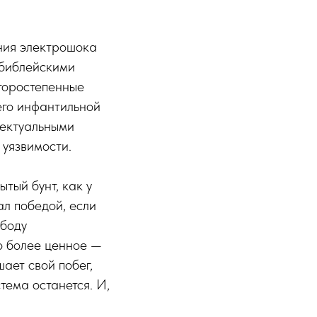
ния электрошока
и библейскими
второстепенные
его инфантильной
лектуальными
 уязвимости.
тый бунт, как у
л победой, если
ободу
о более ценное —
ает свой побег,
тема останется. И,