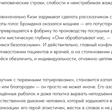
 человеческие страхи, слабости и неистребимая жаж
ервоначально Кизи задумывал сделать рассказчиком
оты голос Бромдена оказался мощнее — его потустор
превращается в фабрику по производству послушных 
ти мистическую глубину. «Они обрабатывают нас, —
имся безопасными». И действительно, главный конфл
отивостоянии пациентов и врачей, а на столкновении 
йся обезличить, и индивидуальности, отчаянно цепл
утник с тюремными татуировками», становится катал
ел или благороден — он просто не может иначе. Его аз
ещённых рыбалок и даже попытка вырвать неподъёмн
 естественное дыхание человека, который задыхается 
лизации: его герой эгоистичен, жесток в словах и не 