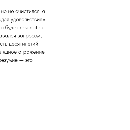
но не очистился, а
«для удовольствия»
а будет resonate с
давался вопросом,
есть десятилетий
глядное отражение
безумие — это