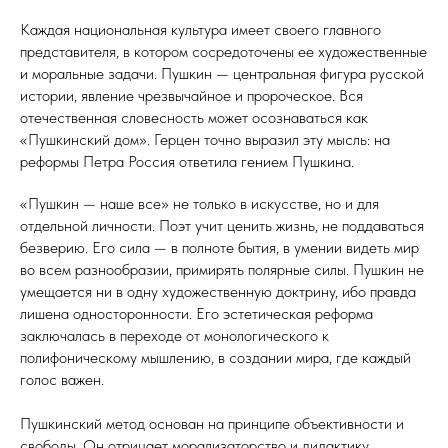
Каждая национальная культура имеет своего главного
представителя, в котором сосредоточены ее художественные
и моральные задачи. Пушкин — центральная фигура русской
истории, явление чрезвычайное и пророческое. Вся
отечественная словесность может осознаваться как
«Пушкинский дом». Герцен точно выразил эту мысль: на
реформы Петра Россия ответила гением Пушкина.
«Пушкин — наше все» не только в искусстве, но и для
отдельной личности. Поэт учит ценить жизнь, не поддаваться
безверию. Его сила — в полноте бытия, в умении видеть мир
во всем разнообразии, примирять полярные силы. Пушкин не
умещается ни в одну художественную доктрину, ибо правда
лишена односторонности. Его эстетическая реформа
заключалась в переходе от монологического к
полифоническому мышлению, в создании мира, где каждый
голос важен.
Пушкинский метод основан на принципе объективности и
свободы. Он отрицает морализаторство и дидактику,