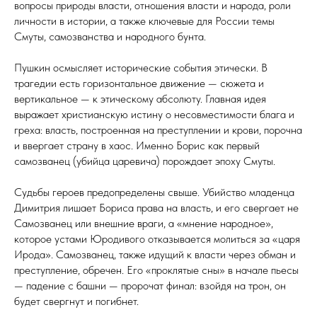
вопросы природы власти, отношения власти и народа, роли
личности в истории, а также ключевые для России темы
Смуты, самозванства и народного бунта.
Пушкин осмысляет исторические события этически. В
трагедии есть горизонтальное движение — сюжета и
вертикальное — к этическому абсолюту. Главная идея
выражает христианскую истину о несовместимости блага и
греха: власть, построенная на преступлении и крови, порочна
и ввергает страну в хаос. Именно Борис как первый
самозванец (убийца царевича) порождает эпоху Смуты.
Судьбы героев предопределены свыше. Убийство младенца
Димитрия лишает Бориса права на власть, и его свергает не
Самозванец или внешние враги, а «мнение народное»,
которое устами Юродивого отказывается молиться за «царя
Ирода». Самозванец, также идущий к власти через обман и
преступление, обречен. Его «проклятые сны» в начале пьесы
— падение с башни — пророчат финал: взойдя на трон, он
будет свергнут и погибнет.