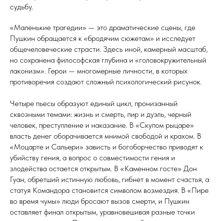
судьбу.
«Маленькие трагедии» — это драматические сцены, где
Пушкин обращается к «бродячим сюжетам» и исследует
общечеловеческие страсти. Здесь иной, камерный масштаб,
но сохранена философская глубина и «головокружительный
лаконизм». Герои — многомерные личности, в которых
противоречия создают сложный психологический рисунок.
Четыре пьесы образуют единый цикл, пронизанный
сквозными темами: жизнь и смерть, пир и дуэль, черный
человек, преступление и наказание. В «Скупом рыцаре»
власть денег оборачивается мнимой свободой и крахом. В
«Моцарте и Сальери» зависть и богоборчество приводят к
убийству гения, а вопрос о совместимости гения и
злодейства остается открытым. В «Каменном госте» Дон
Гуан, обретший истинную любовь, гибнет в момент счастья, а
статуя Командора становится символом возмездия. В «Пире
во время чумы» люди бросают вызов смерти, и Пушкин
оставляет финал открытым, уравновешивая разные точки