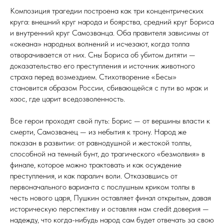
Композиция трагедии построена как три концентрических
круга: внешний круг народа и боярства, средний круг Бориса
и внутренний круг Самозванца. Оба правителя зависимы от
«океана» народных волнений и исчезают, когда толпа
отворачивается от них. Сны Бориса об убитом дитяти —
доказательство его преступления и источник животного
страха перед возмездием. Стихотворение «Бесы»
становится образом России, сбивающейся с пути во мрак и
хаос, где царит вседозволенность.
Все герои проходят свой путь: Борис — от вершины власти к
смерти, Самозванец — из небытия к трону. Народ же
показан в развитии: от равнодушной и жестокой толпы,
способной на темный бунт, до трагического «безмолвия» в
финале, которое можно трактовать и как осуждение
преступления, и как паралич воли. Отказавшись от
первоначального варианта с послушным криком толпы в
честь нового царя, Пушкин оставляет финал открытым, давая
историческую перспективу и оставляя нам credit доверия —
надежду, что когда-нибудь народ сам будет отвечать за свою