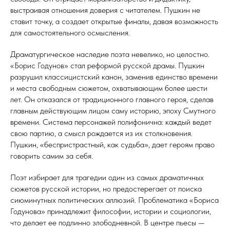
выстраивая отношения доверия с читателем. Пушкин не
ставит точку, а создает открытые финалы, давая возможность
для самостоятельного осмысления.
Драматургическое наследие поэта невелико, но целостно.
«Борис Годунов» стал реформой русской драмы. Пушкин
разрушил классицистский канон, заменив единство времени
и места свободным сюжетом, охватывающим более шести
лет. Он отказался от традиционного главного героя, сделав
главным действующим лицом саму историю, эпоху Смутного
времени. Система персонажей полифонична: каждый ведет
свою партию, а смысл рождается из их столкновения.
Пушкин, «беспристрастный, как судьба», дает героям право
говорить самим за себя.
Поэт избирает для трагедии один из самых драматичных
сюжетов русской истории, но предостерегает от поиска
сиюминутных политических аллюзий. Проблематика «Бориса
Годунова» принадлежит философии, истории и социологии,
что делает ее подлинно злободневной. В центре пьесы —