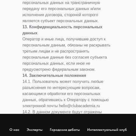
персональных данных на трансграничную
передачу его персональных данных и/или
исполнения договора, стороной которого
является субъект персональных данных.
13. Конфиденциальность персональных
данных
Оператор и иные лица, получившие доступ к
персональным данным, обязаны не раскрывать
третьим лицам и не распространять
персональные данные без согласия субъекта
персональных данных, если иное не
предусмотрено федеральным законом.
14. Заключительные положения
14.1. Пользователь может получить любые
разъяснения по интересующим вопросам,
касающимся обработки его персональных
данных, обратившись к Оператору с помощью
электронной почты hello@clubacademia.ru
14.2. В данном документе будут отражены
любые изменения политики обработки
персональных данных Оператором. Политика
О нас
Эксперты
Городские дебаты
Интеллектуальный клуб
действует бессрочно до замены ее новой